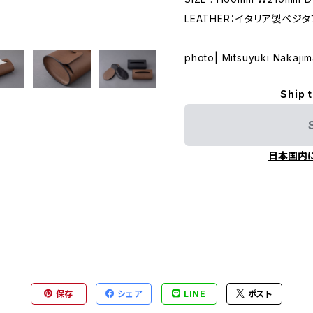
LEATHER：イタリア製ベジ
photo| Mitsuyuki Nakaji
Ship 
日本国内
保存
シェア
LINE
ポスト