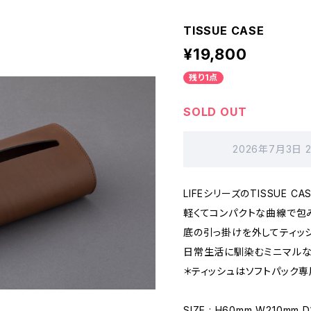
TISSUE CASE
¥19,800
残り1点
SOLD OUT
2026年7月3日 
LIFEシリーズのTISSUE CA
軽くてコンパクトな曲線で包
底の引っ掛けを外してティッ
日常生活に馴染むミニマルな
＊ティッシュはソフトパック専
SIZE : H60mm W210mm 