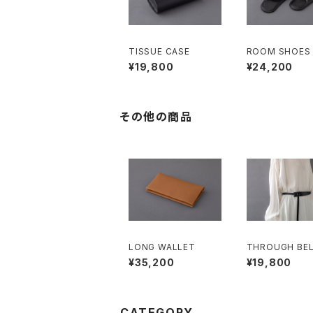
TISSUE CASE
ROOM SHOES
¥19,800
¥24,200
その他の商品
LONG WALLET
THROUGH BE
¥35,200
¥19,800
CATEGORY