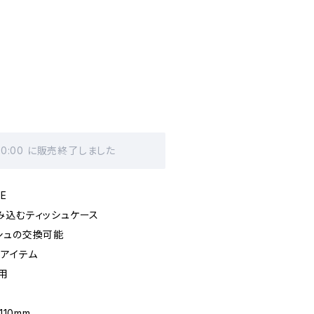
20:00 に販売終了しました
SE
み込むティッシュケース
シュの交換可能
アイテム
用
D110mm