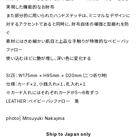
実現した機能的なお財布
また部分的に用いられたハンドステッチは、ミニマルなデザインに
対するアクセントであると同時に、財布自体の補強と型崩れを防
ぐ
素材にはきめ細かい肌目と上品な手触りが特徴的なベビーバッ
ファロー
使い込むほどに艶が増し、深い色に変化する
SIZE：W175mm × H95mm × D20mm（二つ折り時）
仕様：カード×２、小銭入れ×１、札入れ×１
※カード入れにはそれぞれカードが5〜6枚ずつ
LEATHER：ベイビーバッファロー 黒
photo| Mitsuyuki Nakajima
Ship to Japan only