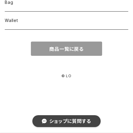
accessory
Bag
stationery
Wallet
life
商品一覧に戻る
© LO
ショップに質問する